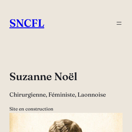
Aller
au
SNCFL
contenu
Suzanne Noël
Chirurgienne, Féministe, Laonnoise
Site en construction