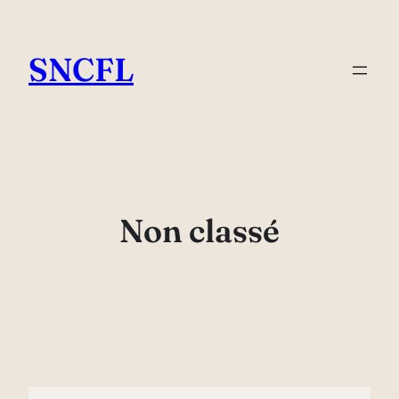
Aller
au
SNCFL
contenu
Non classé