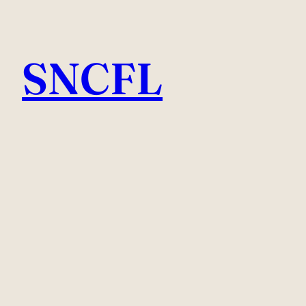
Aller
au
SNCFL
contenu