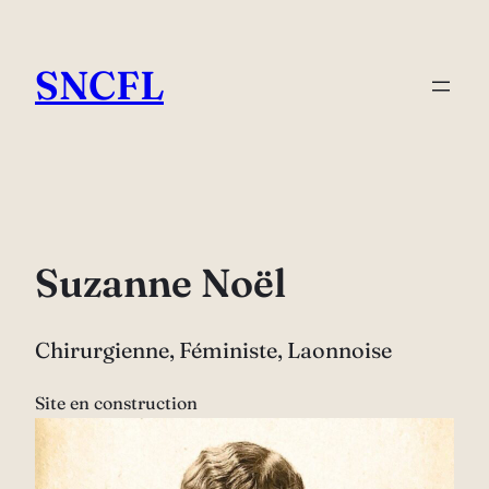
Aller
au
SNCFL
contenu
Suzanne Noël
Chirurgienne, Féministe, Laonnoise
Site en construction